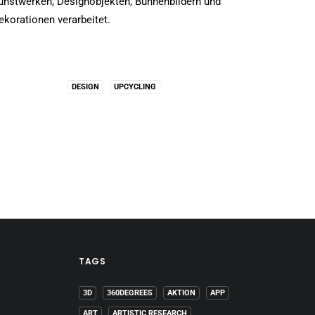
unstwerken, Designobjekten, Bühnenbildern und
ekorationen verarbeitet.
DESIGN
UPCYCLING
TAGS
3D
360DEGREES
AKTION
APP
ART
ARTISTIC RESEARCH