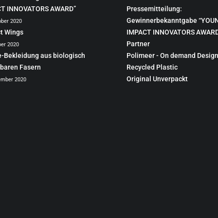
CT INNOVATORS AWARD”
Pressemitteilung:
Gewinnerbekanntgabe “YOU
ober 2020
ct Wings
IMPACT INNOVATORS AWARD
Partner
ber 2020
e-Bekleidung aus biologisch
Polimeer - On demand Design
baren Fasern
Recycled Plastic
Original Unverpackt
ember 2020