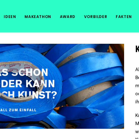
IDEEN
MAKEATHON
AWARD
VORBILDER
FAKTEN
K
A
B
m
o
i
K
M
w