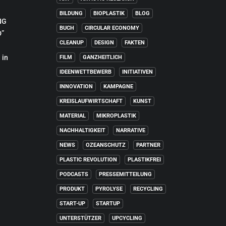
BILDUNG
BIOPLASTIK
BLOG
NG
BUCH
CIRCULAR ECONOMY
”
CLEANUP
DESIGN
FAKTEN
 in
FILM
GANZHEITLICH
IDEENWETTBEWERB
INITIATIVEN
INNOVATION
KAMPAGNE
KREISLAUFWIRTSCHAFT
KUNST
MATERIAL
MIKROPLASTIK
NACHHALTIGKEIT
NARRATIVE
NEWS
OZEANSCHUTZ
PARTNER
PLASTIC REVOLUTION
PLASTIKFREI
PODCASTS
PRESSEMITTEILUNG
PRODUKT
PYROLYSE
RECYCLING
START-UP
STARTUP
UNTERSTÜTZER
UPCYCLING