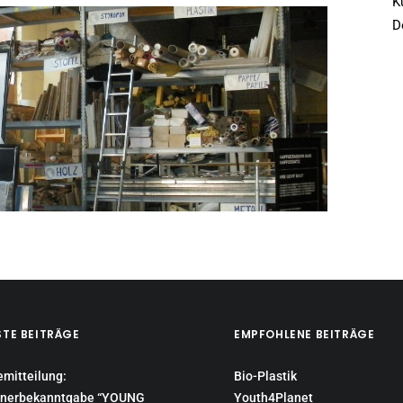
K
D
STE BEITRÄGE
EMPFOHLENE BEITRÄGE
emitteilung:
Bio-Plastik
nerbekanntgabe “YOUNG
Youth4Planet