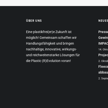
ÜBER UNS
NEUE
Eine plastikfrei(er)e Zukunft ist
Press
möglich! Gemeinsam schaffen wir
Gewin
Handlungsfähigkeit und bringen
IMPA
nachhaltige, innovative, wirkungs-
14. Okt
und reichweitenstarke Lösungen für
Proje
die Plastic (R)Evolution voran!
2. Okto
Fleec
abbau
2. Sept