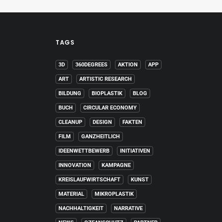
TAGS
3D
360DEGREES
AKTION
APP
ART
ARTISTIC RESEARCH
BILDUNG
BIOPLASTIK
BLOG
BUCH
CIRCULAR ECONOMY
CLEANUP
DESIGN
FAKTEN
FILM
GANZHEITLICH
IDEENWETTBEWERB
INITIATIVEN
INNOVATION
KAMPAGNE
KREISLAUFWIRTSCHAFT
KUNST
MATERIAL
MIKROPLASTIK
NACHHALTIGKEIT
NARRATIVE