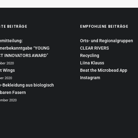
STE BEITRÄGE
EMPFOHLENE BEITRÄGE
emitteilung:
Orts- und Regionalgruppen
nerbekanntgabe “YOUNG
CLEAR RIVERS
CT INNOVATORS AWARD”
Recycling
Liina Klauss
ober 2020
ct Wings
Beat the Microbead App
Instagram
ber 2020
e-Bekleidung aus biologisch
baren Fasern
ember 2020